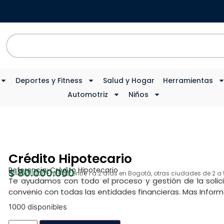
Deportes y Fitness
Salud y Hogar
Herramientas
Automotriz
Niños
Crédito Hipotecario
Referencia:
Crédito Hipotecario
$
80.000.000
IVA excluido
Entrega entre 1 a 2 días en Bogotá, otras ciudades de 2 
Te ayudamos con todo el proceso y gestión de la solic
convenio con todas las entidades financieras. Mas Info
1000 disponibles