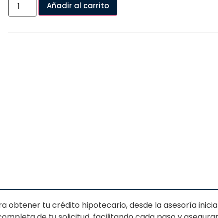
Añadir al carrito
btener tu crédito hipotecario, desde la asesoría inicial 
completa de tu solicitud, facilitando cada paso y asegur