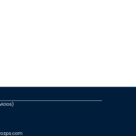
vicios)
avozps.com