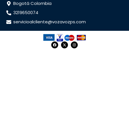
Bogotá Colombia
3219650074
servicioalcliente@vozavozps.com