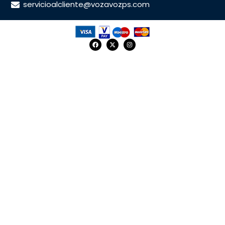
servicioalcliente@vozavozps.com