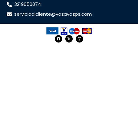
3219650074
servicioalcliente@vozavozps.com